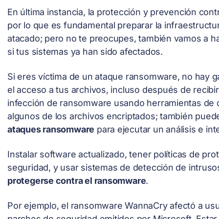
En última instancia, la protección y prevención con
por lo que es fundamental preparar la infraestructu
atacado; pero no te preocupes, también vamos a ha
si tus sistemas ya han sido afectados.
Si eres víctima de un ataque ransomware, no hay ga
el acceso a tus archivos, incluso después de recibir
infección de ransomware usando herramientas de ci
algunos de los archivos encriptados; también pued
ataques ransomware
para ejecutar un análisis e int
Instalar software actualizado, tener políticas de pro
seguridad, y usar sistemas de detección de intruso
protegerse contra el ransomware
.
Por ejemplo, el ransomware WannaCry afectó a usua
parches de seguridad emitidos por Microsoft. Estar