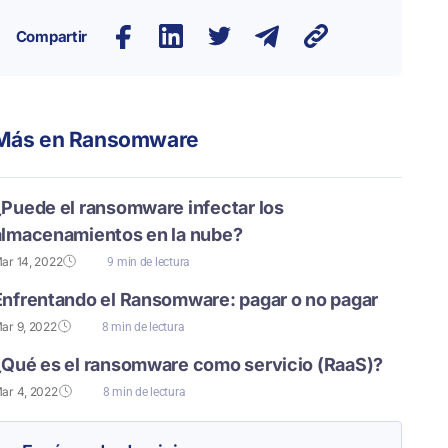
Compartir
Más en
Ransomware
¿Puede el ransomware infectar los
almacenamientos en la nube?
ar 14, 2022
9 min de lectura
Enfrentando el Ransomware: pagar o no pagar
ar 9, 2022
8 min de lectura
¿Qué es el ransomware como servicio (RaaS)?
ar 4, 2022
8 min de lectura