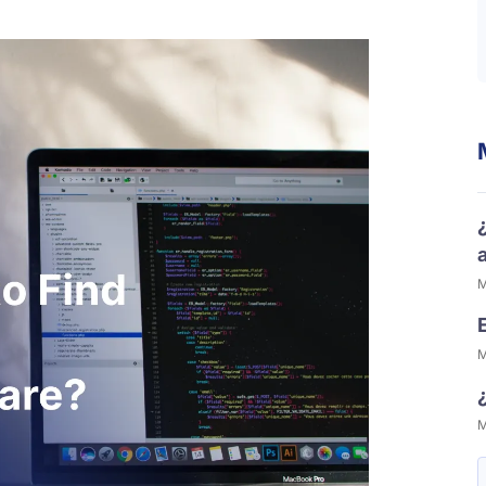
M
M
M