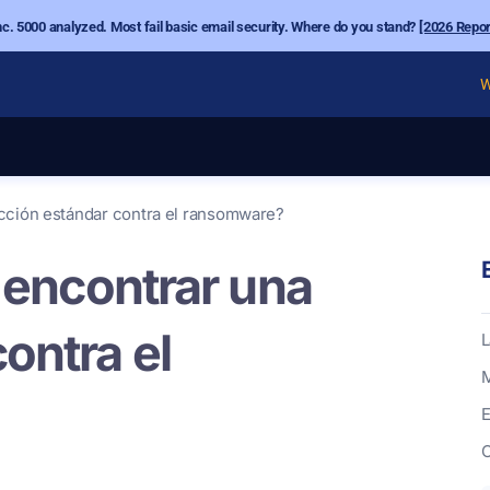
nc. 5000 analyzed. Most fail basic email security. Where do you stand?
[2026 Repor
W
tección estándar contra el ransomware?
l encontrar una
ontra el
L
M
E
C