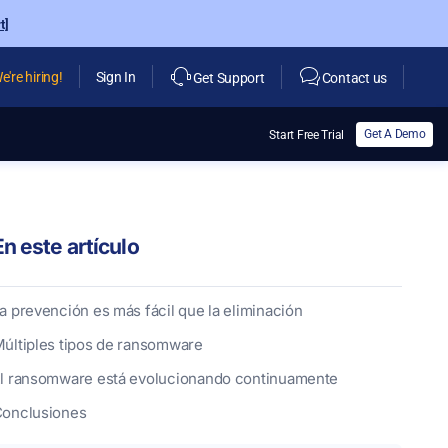
t]
e're hiring!
Sign In
Get Support
Contact us
Get A Demo
Start Free Trial
En este artículo
a prevención es más fácil que la eliminación
últiples tipos de ransomware
l ransomware está evolucionando continuamente
onclusiones