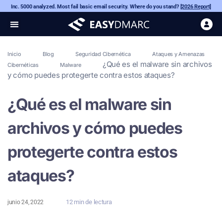
Inc. 5000 analyzed. Most fail basic email security. Where do you stand?
[2026 Report]
Inicio
Blog
Seguridad Cibernética
Ataques y Amenazas
¿Qué es el malware sin archivos
Cibernéticas
Malware
y cómo puedes protegerte contra estos ataques?
¿Qué es el malware sin
archivos y cómo puedes
protegerte contra estos
ataques?
12 min de lectura
junio 24, 2022