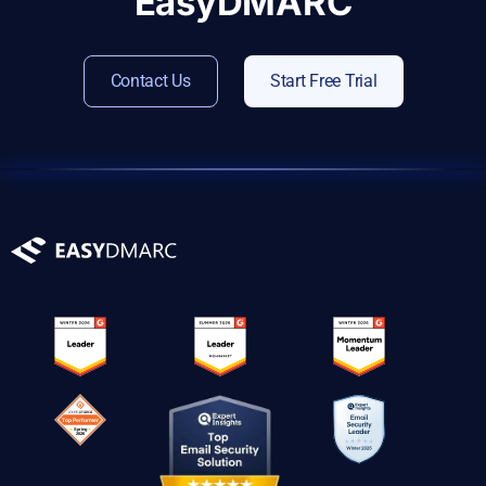
EasyDMARC
Contact Us
Start Free Trial