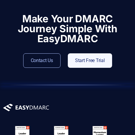
Make Your DMARC
Journey Simple With
EasyDMARC
Contact Us
Start Free Trial