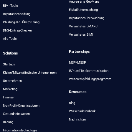
Aggregierte GeoMaps
BIMI-Tools
E-Mail-Untersuchung
Reputationsprüfung
Reputationsüberwachung
Phishing-URL-Überprüfung
Verwaltetes DMARC
DNS-Eintrag-Checker
Verwaltetes BIMI
Alle Tools
Partnerships
Solutions
MSP/MSSP
Startups
ISP und Telekommunikation
Kleine/Mittelständische Unternehmen
Weiterempfehlungsprogramm
Unternehmen
Marketing
Resources
Finanzen
Blog
Non-Profit-Organisationen
Wissensdatenbank
Gesundheitswesen
Nachrichten
Bildung
Informationstechnologie