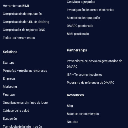
GeoMaps agregados
Herramientas BIMI
Investigación de correo electrónico
Comprobación de reputación
Monitoreo de reputación
Comprobación de URL de phishing
DMARC gestionado
Comprobador de registros DNS
BIMI gestionado
Todas las herramientas
Partnerships
Solutions
Proveedores de servicios gestionados de
Startups
DMARC
Pequeñas y medianas empresas
ISP y Telecomunicaciones
Empresa
Programa de referencia de DMARC
Marketing
Finanzas
Resources
Organizaciones sin fines de lucro
Blog
Cuidado de la salud
Base de conocimientos
Educación
Noticias
Tecnología de la información