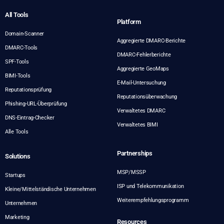
All Tools
Platform
Domain-Scanner
Aggregierte DMARC-Berichte
DMARC-Tools
DMARC-Fehlerberichte
SPF-Tools
Aggregierte GeoMaps
BIMI-Tools
E-Mail-Untersuchung
Reputationsprüfung
Reputationsüberwachung
Phishing-URL-Überprüfung
Verwaltetes DMARC
DNS-Eintrag-Checker
Verwaltetes BIMI
Alle Tools
Partnerships
Solutions
MSP/MSSP
Startups
ISP und Telekommunikation
Kleine/Mittelständische Unternehmen
Weiterempfehlungsprogramm
Unternehmen
Marketing
Resources