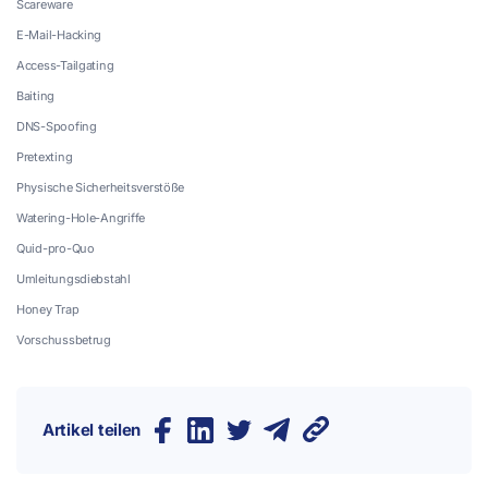
Scareware
E-Mail-Hacking
Access-Tailgating
Baiting
DNS-Spoofing
Pretexting
Physische Sicherheitsverstöße
Watering-Hole-Angriffe
Quid-pro-Quo
Umleitungsdiebstahl
Honey Trap
Vorschussbetrug
Fazit
Artikel teilen