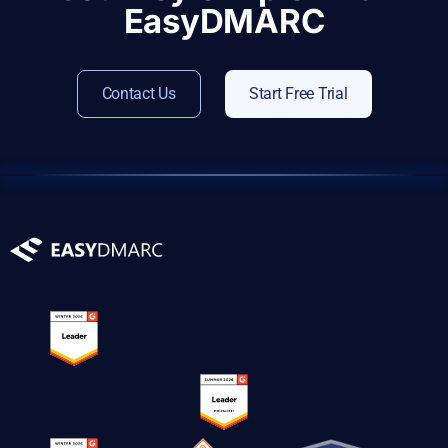
EasyDMARC
Contact Us
Start Free Trial