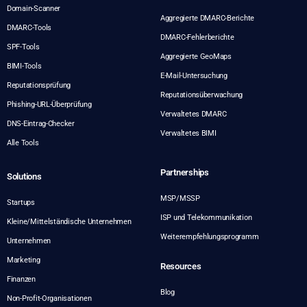
Domain-Scanner
Aggregierte DMARC-Berichte
DMARC-Tools
DMARC-Fehlerberichte
SPF-Tools
Aggregierte GeoMaps
BIMI-Tools
E-Mail-Untersuchung
Reputationsprüfung
Reputationsüberwachung
Phishing-URL-Überprüfung
Verwaltetes DMARC
DNS-Eintrag-Checker
Verwaltetes BIMI
Alle Tools
Partnerships
Solutions
MSP/MSSP
Startups
ISP und Telekommunikation
Kleine/Mittelständische Unternehmen
Weiterempfehlungsprogramm
Unternehmen
Marketing
Resources
Finanzen
Blog
Non-Profit-Organisationen