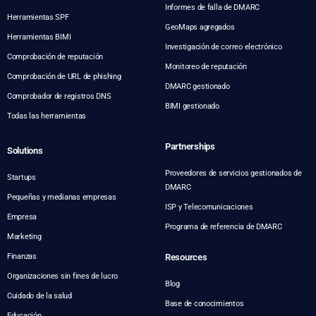
Informes de falla de DMARC
Herramientas SPF
GeoMaps agregados
Herramientas BIMI
Investigación de correo electrónico
Comprobación de reputación
Monitoreo de reputación
Comprobación de URL de phishing
DMARC gestionado
Comprobador de registros DNS
BIMI gestionado
Todas las herramientas
Partnerships
Solutions
Proveedores de servicios gestionados de
Startups
DMARC
Pequeñas y medianas empresas
ISP y Telecomunicaciones
Empresa
Programa de referencia de DMARC
Marketing
Finanzas
Resources
Organizaciones sin fines de lucro
Blog
Cuidado de la salud
Base de conocimientos
Educación