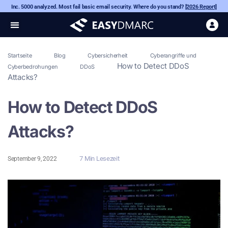
Inc. 5000 analyzed. Most fail basic email security. Where do you stand?
[2026 Report]
Startseite
Blog
Cybersicherheit
Cyberangriffe und
How to Detect DDoS
Cyberbedrohungen
DDoS
Attacks?
How to Detect DDoS
Attacks?
7 Min Lesezeit
September 9, 2022