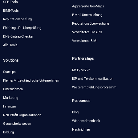
SPF-Tools
Aggregierte GeoMaps
BIMI-Tools
E-Mail-Untersuchung
Reputationsprüfung
Reputationsüberwachung
Phishing-URL-Überprüfung
Verwaltetes DMARC
DNS-Eintrag-Checker
Verwaltetes BIMI
Alle Tools
Partnerships
Solutions
MSP/MSSP
Startups
ISP und Telekommunikation
Kleine/Mittelständische Unternehmen
Weiterempfehlungsprogramm
Unternehmen
Marketing
Resources
Finanzen
Blog
Non-Profit-Organisationen
Wissensdatenbank
Gesundheitswesen
Nachrichten
Bildung