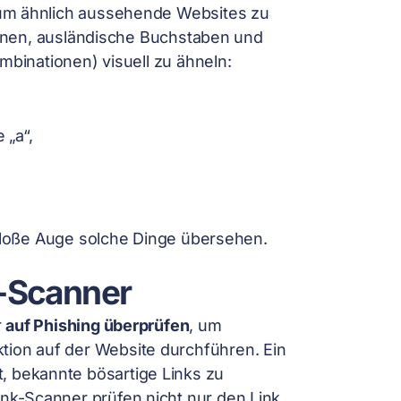
 um ähnlich aussehende Websites zu
onen, ausländische Buchstaben und
inationen) visuell zu ähneln:
 „a“,
loße Auge solche Dinge übersehen.
k-Scanner
r
auf Phishing überprüfen
, um
Aktion auf der Website durchführen. Ein
ft, bekannte bösartige Links zu
 Link-Scanner prüfen nicht nur den Link,