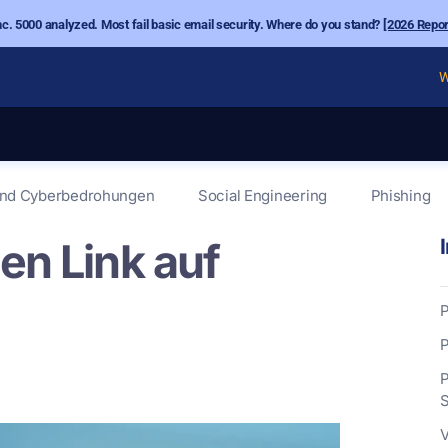
nc. 5000 analyzed. Most fail basic email security. Where do you stand?
[2026 Repor
W
und Cyberbedrohungen
Social Engineering
Phishing
en Link auf
P
P
P
S
V