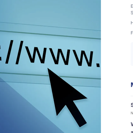
E
S
H
F
N