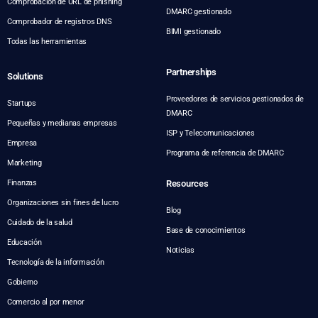
Comprobación de URL de phishing
DMARC gestionado
Comprobador de registros DNS
BIMI gestionado
Todas las herramientas
Partnerships
Solutions
Proveedores de servicios gestionados de
Startups
DMARC
Pequeñas y medianas empresas
ISP y Telecomunicaciones
Empresa
Programa de referencia de DMARC
Marketing
Finanzas
Resources
Organizaciones sin fines de lucro
Blog
Cuidado de la salud
Base de conocimientos
Educación
Noticias
Tecnología de la información
Gobierno
Comercio al por menor