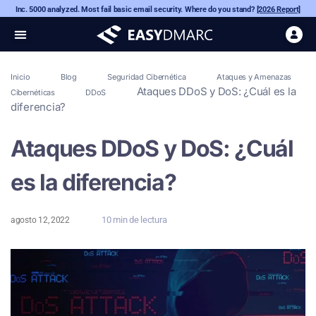
Inc. 5000 analyzed. Most fail basic email security. Where do you stand?
[2026 Report]
Inicio
Blog
Seguridad Cibernética
Ataques y Amenazas
Ataques DDoS y DoS: ¿Cuál es la
Cibernéticas
DDoS
diferencia?
Ataques DDoS y DoS: ¿Cuál
es la diferencia?
10 min de lectura
agosto 12, 2022