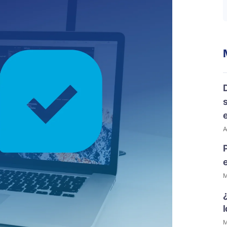
A
M
M