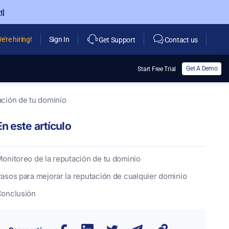
t]
e're hiring!
Sign In
Get Support
Contact us
Get A Demo
Start Free Trial
ación de tu dominio
En este artículo
onitoreo de la reputación de tu dominio
asos para mejorar la reputación de cualquier dominio
onclusión