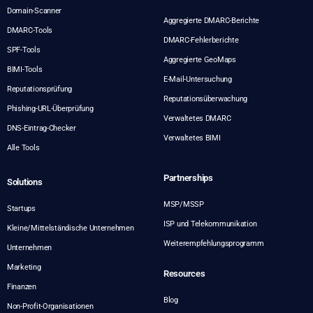
Domain-Scanner
Aggregierte DMARC-Berichte
DMARC-Tools
DMARC-Fehlerberichte
SPF-Tools
Aggregierte GeoMaps
BIMI-Tools
E-Mail-Untersuchung
Reputationsprüfung
Reputationsüberwachung
Phishing-URL-Überprüfung
Verwaltetes DMARC
DNS-Eintrag-Checker
Verwaltetes BIMI
Alle Tools
Partnerships
Solutions
MSP/MSSP
Startups
ISP und Telekommunikation
Kleine/Mittelständische Unternehmen
Weiterempfehlungsprogramm
Unternehmen
Marketing
Resources
Finanzen
Blog
Non-Profit-Organisationen