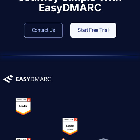
EasyDMARC
Contact Us
Start Free Trial