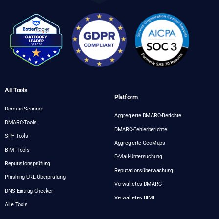
All Tools
Platform
Domain-Scanner
Aggregierte DMARC-Berichte
DMARC-Tools
DMARC-Fehlerberichte
SPF-Tools
Aggregierte GeoMaps
BIMI-Tools
E-Mail-Untersuchung
Reputationsprüfung
Reputationsüberwachung
Phishing-URL-Überprüfung
Verwaltetes DMARC
DNS-Eintrag-Checker
Verwaltetes BIMI
Alle Tools