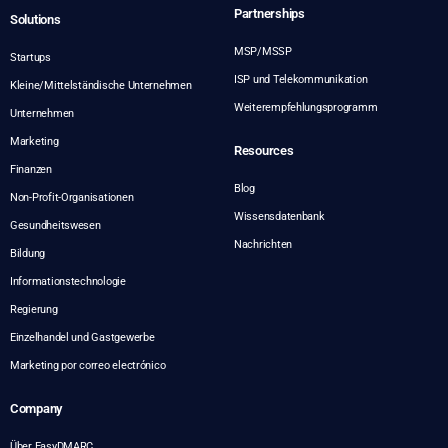
Partnerships
Solutions
MSP/MSSP
Startups
ISP und Telekommunikation
Kleine/Mittelständische Unternehmen
Weiterempfehlungsprogramm
Unternehmen
Marketing
Resources
Finanzen
Blog
Non-Profit-Organisationen
Wissensdatenbank
Gesundheitswesen
Nachrichten
Bildung
Informationstechnologie
Regierung
Einzelhandel und Gastgewerbe
Marketing por correo electrónico
Company
Über EasyDMARC