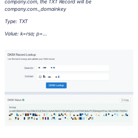
company.com, the TXT Record will be
company.com._domainkey
Type: TXT
Value: k=rsa; p=…