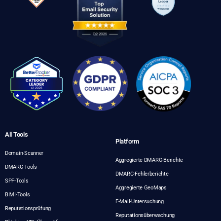
All Tools
Platform
Domain-Scanner
Aggregierte DMARC-Berichte
DMARC-Tools
DMARC-Fehlerberichte
SPF-Tools
Aggregierte GeoMaps
BIMI-Tools
E-Mail-Untersuchung
Reputationsprüfung
Reputationsüberwachung