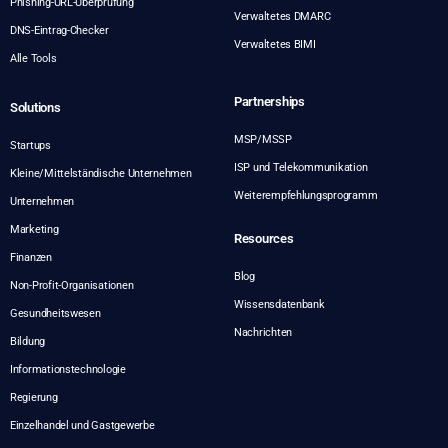
Phishing-URL-Überprüfung
Verwaltetes DMARC
DNS-Eintrag-Checker
Verwaltetes BIMI
Alle Tools
Partnerships
Solutions
MSP/MSSP
Startups
ISP und Telekommunikation
Kleine/Mittelständische Unternehmen
Weiterempfehlungsprogramm
Unternehmen
Marketing
Resources
Finanzen
Blog
Non-Profit-Organisationen
Wissensdatenbank
Gesundheitswesen
Nachrichten
Bildung
Informationstechnologie
Regierung
Einzelhandel und Gastgewerbe