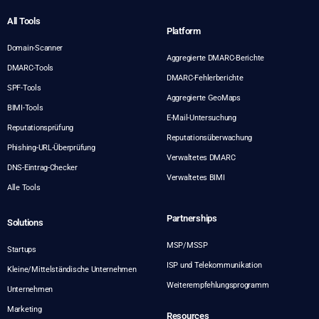
All Tools
Platform
Domain-Scanner
Aggregierte DMARC-Berichte
DMARC-Tools
DMARC-Fehlerberichte
SPF-Tools
Aggregierte GeoMaps
BIMI-Tools
E-Mail-Untersuchung
Reputationsprüfung
Reputationsüberwachung
Phishing-URL-Überprüfung
Verwaltetes DMARC
DNS-Eintrag-Checker
Verwaltetes BIMI
Alle Tools
Partnerships
Solutions
MSP/MSSP
Startups
ISP und Telekommunikation
Kleine/Mittelständische Unternehmen
Weiterempfehlungsprogramm
Unternehmen
Marketing
Resources