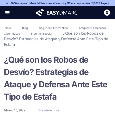
Inc. 5000 analyzed. Most fail basic email security. Where do you stand?
[2026 Report]
Inicio
Blog
Seguridad Cibernética
Ataques y Amenazas
¿Qué son los Robos de
Cibernéticas
Ingeniería social
Desvío? Estrategias de Ataque y Defensa Ante Este Tipo de
Estafa
¿Qué son los Robos de
Desvío? Estrategias de
Ataque y Defensa Ante Este
Tipo de Estafa
7 min de lectura
febrero 16, 2022